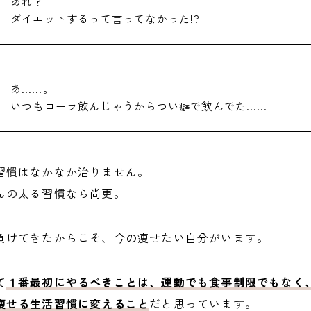
あれ？
ダイエットするって言ってなかった!?
あ……。
いつもコーラ飲んじゃうからつい癖で飲んでた……
習慣はなかなか治りません。
んの太る習慣なら尚更。
負けてきたからこそ、今の痩せたい自分がいます。
て
１番最初にやるべきことは、運動でも食事制限でもなく
痩せる生活習慣に変えること
だと思っています。