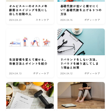
オルビスユーのオススメ年
基礎代謝が低いと痩せにく
齢層はエイジングを気にし
い!! 基礎代謝を上げる９つの
出した初期の人
方法
2024.04.23
スキンケア
2024.04.16
ボディーケア
生活習慣を変えて痩せる。
リバウンドをしない方法。
改善方法とポイントを紹介
リバウドを繰り返してしま
う理由と対策
2024.04.13
ボディーケア
2024.04.12
ボディーケア