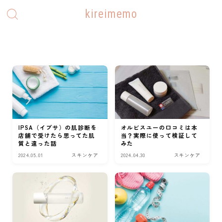
kireimemo
IPSA（イプサ）の肌診断を
オルビスユーの口コミは本
店舗で受けたら思ってた肌
当？実際に使って検証して
質と違った話
みた
2024.05.01
スキンケア
2024.04.30
スキンケア